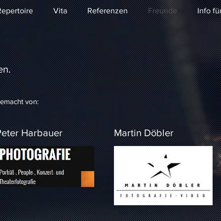
epertoire
Vita
Referenzen
Freunde
Info fü
en.
gemacht von:
Peter Harbauer
Martin Döbler